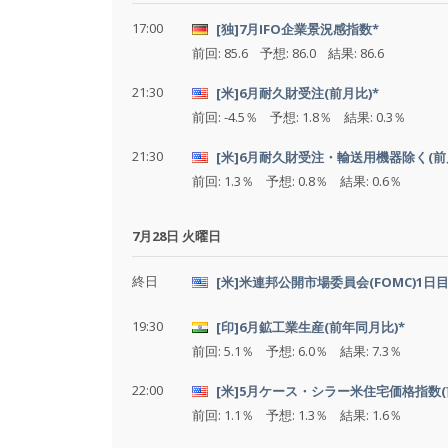
17:00
[独]7月IFO企業景況感指数*
前回: 85.6 予想: 86.0 結果:
86.6
21:30
[米]6月耐久財受注(前月比)*
前回: -4.5％ 予想: 1.8％ 結果:
0.3％
21:30
[米]6月耐久財受注・輸送用機器除く(前
前回: 1.3％ 予想: 0.8％ 結果:
0.6％
7月28日 火曜日
終日
[米]米連邦公開市場委員会(FOMC)1日目
19:30
[印]6月鉱工業生産(前年同月比)*
前回: 5.1％ 予想: 6.0％ 結果:
7.3％
22:00
[米]5月ケース・シラー米住宅価格指数(
前回: 1.1％ 予想: 1.3％ 結果:
1.6％