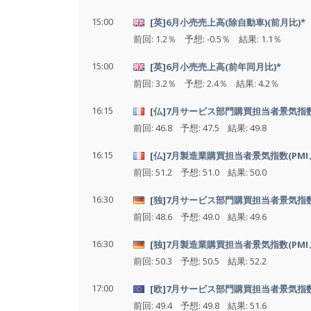
15:00
[英]6月小売売上高(除自動車)(前月比)*
前回: 1.2％ 予想: -0.5％ 結果:
1.1％
15:00
[英]6月小売売上高(前年同月比)*
前回: 3.2％ 予想: 2.4％ 結果:
4.2％
16:15
[仏]7月サービス部門購買担当者景気指数(
前回: 46.8 予想: 47.5 結果:
49.8
16:15
[仏]7月製造業購買担当者景気指数(PMI
前回: 51.2 予想: 51.0 結果:
50.0
16:30
[独]7月サービス部門購買担当者景気指数(
前回: 48.6 予想: 49.0 結果:
49.6
16:30
[独]7月製造業購買担当者景気指数(PMI
前回: 50.3 予想: 50.5 結果:
52.2
17:00
[欧]7月サービス部門購買担当者景気指数(
前回: 49.4 予想: 49.8 結果:
51.6