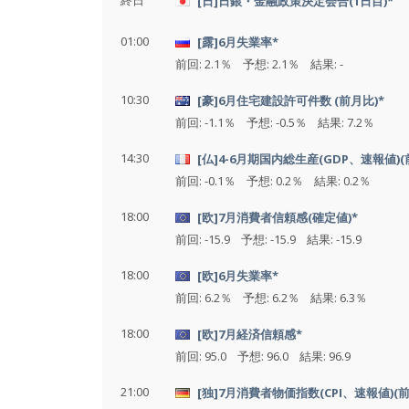
終日
[日]日銀・金融政策決定会合(1日目)*
01:00
[露]6月失業率*
前回: 2.1％ 予想: 2.1％ 結果:
-
10:30
[豪]6月住宅建設許可件数 (前月比)*
前回: -1.1％ 予想: -0.5％ 結果:
7.2％
14:30
[仏]4-6月期国内総生産(GDP、速報値)(
前回: -0.1％ 予想: 0.2％ 結果:
0.2％
18:00
[欧]7月消費者信頼感(確定値)*
前回: -15.9 予想: -15.9 結果:
-15.9
18:00
[欧]6月失業率*
前回: 6.2％ 予想: 6.2％ 結果:
6.3％
18:00
[欧]7月経済信頼感*
前回: 95.0 予想: 96.0 結果:
96.9
21:00
[独]7月消費者物価指数(CPI、速報値)(前