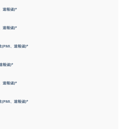
、速報値)*
、速報値)*
PMI、速報値)*
速報値)*
、速報値)*
PMI、速報値)*